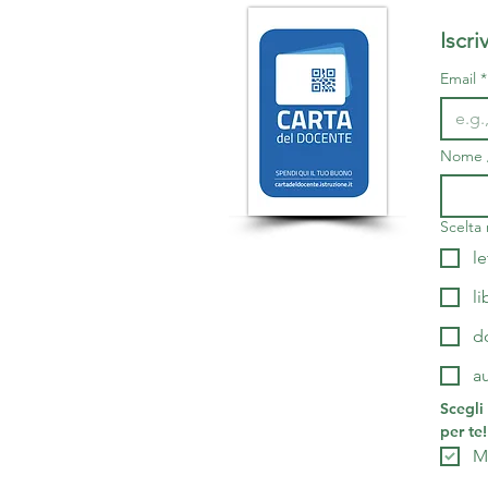
Email
*
Nome /
Scelta 
le
li
d
a
Scegli
per te!
Mi