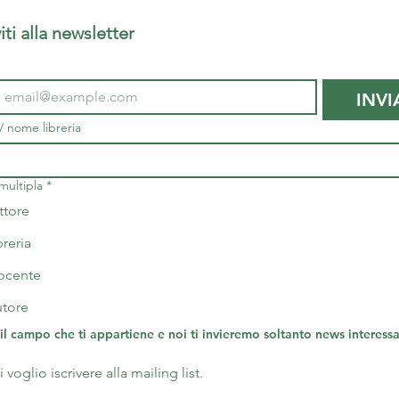
Iscriviti alla newsletter 
INVI
 nome libreria
multipla
*
ttore
breria
ocente
utore
 il campo che ti appartiene e noi ti invieremo soltanto news interessan
 voglio iscrivere alla mailing list.