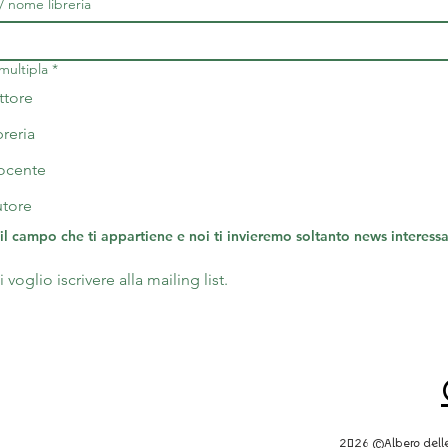
 nome libreria
multipla
*
ttore
breria
ocente
utore
 il campo che ti appartiene e noi ti invieremo soltanto news interessan
 voglio iscrivere alla mailing list.
2026 ©Albero delle 