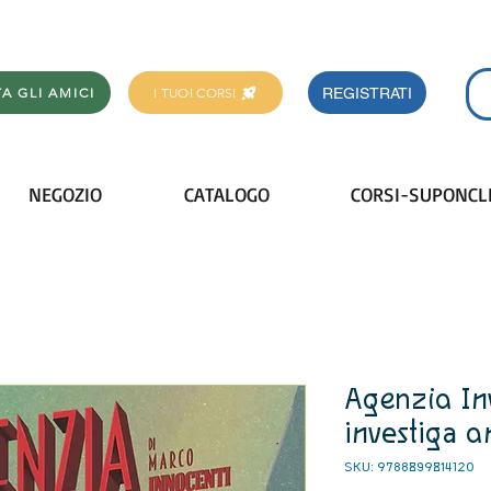
REGISTRATI
TA GLI AMICI
I TUOI CORSI
NEGOZIO
CATALOGO
CORSI-SUPONCL
Agenzia Inve
investiga a
SKU: 9788899814120