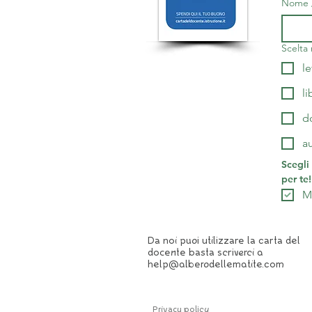
Nome /
Scelta 
le
li
d
a
Scegli
per te!
Mi
Da noi puoi utilizzare la carta del
docente basta scriverci a
help@alberodellematite.com
Privacy policy