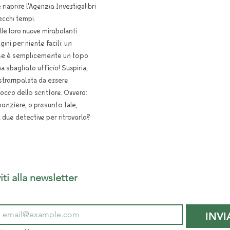
 riaprire l’Agenzia Investigalibri
cchi tempi.
le loro nuove mirabolanti
ini per niente facili: un
orse è semplicemente un topo
a sbagliato ufficio! Suspiria,
ì strampalata da essere
locco dello scrittore. Ovvero:
nziere, o presunto tale,
a due detective per ritrovarla?
Iscriviti alla newsletter 
INVI