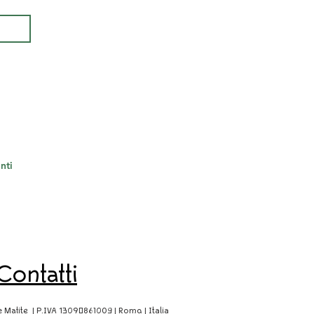
ti 
Contatti
Matite | P.IVA 13090861009 | Roma | Italia