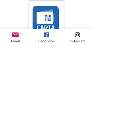
Email
Facebook
Instagram
Iscriviti alla newsletter 
Email
*
INVIA
Nome / nome libreria
Scelta multipla
*